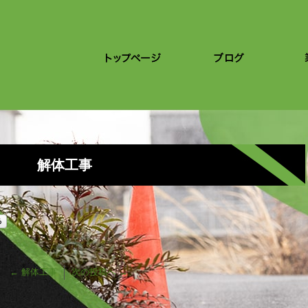
解体工事
←
解体工事
次の投稿へ
→