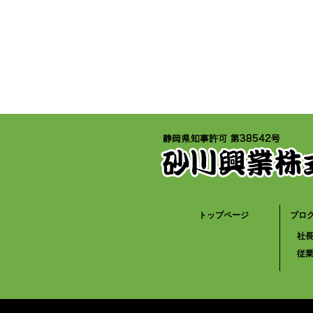
トップページ
ブロ
社
従