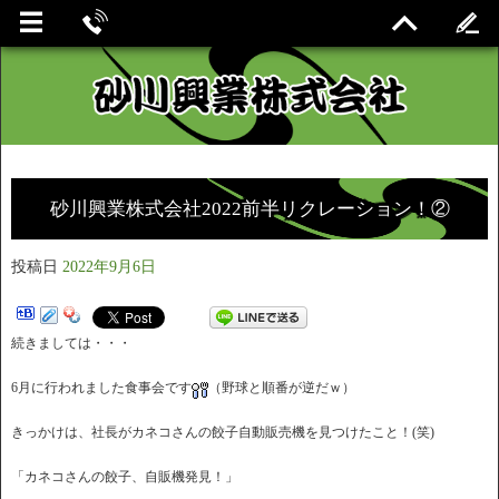
砂川興業株式会社2022前半リクレーション！②
投稿日
2022年9月6日
続きましては・・・
6月に行われました食事会です
（野球と順番が逆だｗ）
きっかけは、社長がカネコさんの餃子自動販売機を見つけたこと！(笑)
「カネコさんの餃子、自販機発見！」