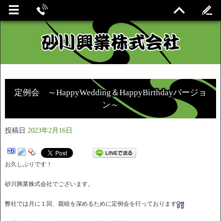
定例会 ～HappyWedding＆HappyBirthdayバージョ
ン～
投稿日
2023年2月16日
お久しぶりです！
砂川興業株式会社でございます。
弊社では月に１回、親睦を深めるために定例会を行っております