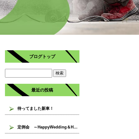
ブログトップ
最近の投稿
待ってました新車！
定例会 ～HappyWedding＆HappyBirthdayバージョン～